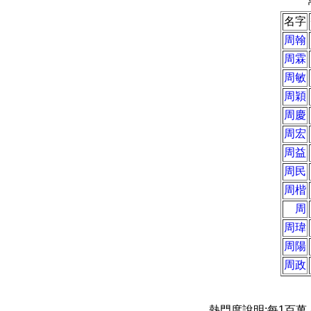
名字
周翰
周霖
周敏
周穎
周慶
周宏
周益
周民
周楷
周
周瑋
周陽
周政
熱門度說明:每1百