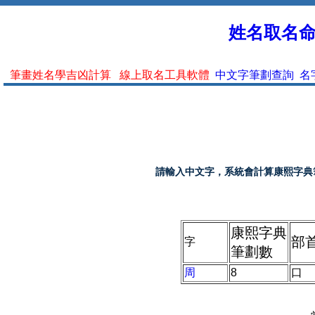
姓名取名命名
筆畫姓名學吉凶計算
線上取名工具軟體
中文字筆劃查詢
名
請輸入中文字，系統會計算康熙字典
康熙字典
部
字
筆劃數
周
8
口