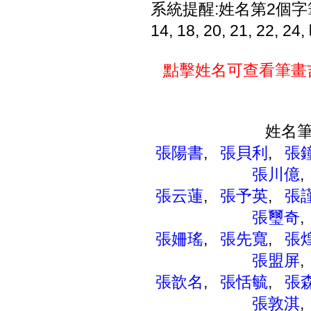
系統提醒:姓名第2個字筆畫數為2,
14, 18, 20, 21, 2
點擊姓名可查看筆畫
姓名筆
張陽書
,
張貝利
,
張
張川億
張云蓮
,
張予英
,
張
張璽奇
張姍瑤
,
張先寬
,
張
張盟屏
張歆名
,
張恬毓
,
張
張敦淇