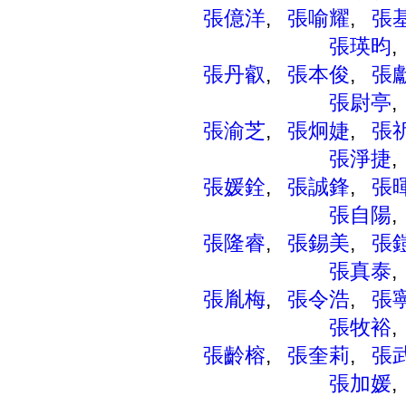
張億洋
,
張喻耀
,
張
張瑛昀
張丹叡
,
張本俊
,
張
張尉亭
張渝芝
,
張炯婕
,
張
張淨捷
張媛銓
,
張誠鋒
,
張
張自陽
張隆睿
,
張錫美
,
張
張真泰
張胤梅
,
張令浩
,
張
張牧裕
張齡榕
,
張奎莉
,
張
張加媛