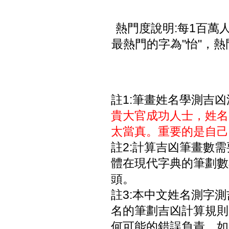
熱門度說明:每1百萬
最熱門的字為"怡"，熱
註1:筆畫姓名學測吉
貴大官成功人士，姓名
太當真。重要的是自己
註2:計算吉凶筆畫數
體在現代字典的筆劃數
頭。
註3:本中文姓名測字
名的筆劃吉凶計算規則
何可能的錯誤負責。如