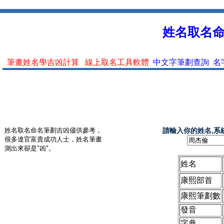
姓名取名命名
筆畫姓名學吉凶計算
線上取名工具軟體
中文字筆劃查詢
名
姓名取名命名筆劃吉凶儘供參考，
請輸入你的姓名,系
很多達官富貴成功人士，姓名筆畫
測出來卻是"凶"。
姓名
康熙部首
康熙筆劃數
發音
字典