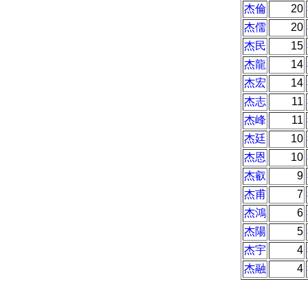
杰倫
20
杰儒
20
杰民
15
杰龍
14
杰宏
14
杰志
11
杰峰
11
杰廷
10
杰恩
10
杰叡
9
杰甫
7
杰鴻
6
杰陽
5
杰宇
4
杰融
4