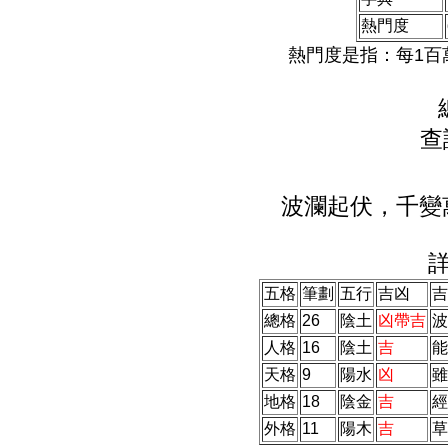
熱門度
熱門度是指：每1百
查
波瀾起伏，千變
五格
筆劃
五行
吉凶
吉
總格
26
陰土
凶帶吉
波
人格
16
陰土
吉
能
天格
9
陽水
凶
雖
地格
18
陰金
吉
經
外格
11
陽木
吉
草