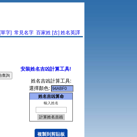
單字]
常見名字
百家姓
[古]
姓名英譯
安裝姓名吉凶計算工具!
姓名吉凶計算工具:
選擇顏色:
姓名吉凶算命
輸入姓名
複製到剪貼板