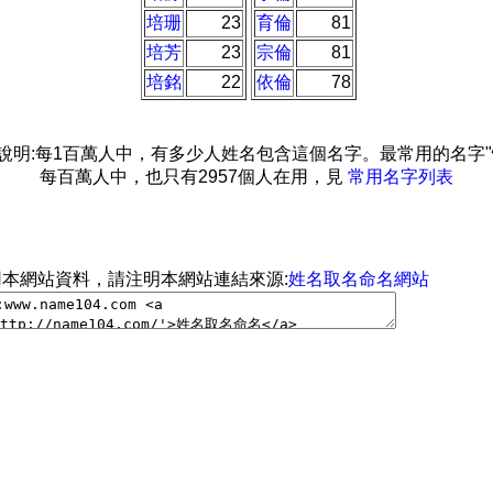
培珊
23
育倫
81
培芳
23
宗倫
81
培銘
22
依倫
78
說明:每1百萬人中，有多少人姓名包含這個名字。最常用的名字"
每百萬人中，也只有2957個人在用，見
常用名字列表
用本網站資料，請注明本網站連結來源:
姓名取名命名網站