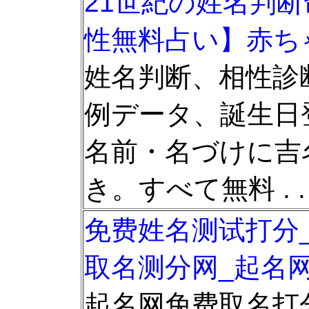
21世紀の姓名判断
性無料占い】赤ち
姓名判断、相性診
例データ、誕生日
名前・名づけに吉
き。すべて無料 . .
免费姓名测试打分
取名测分网_起名
起名网免费取名打