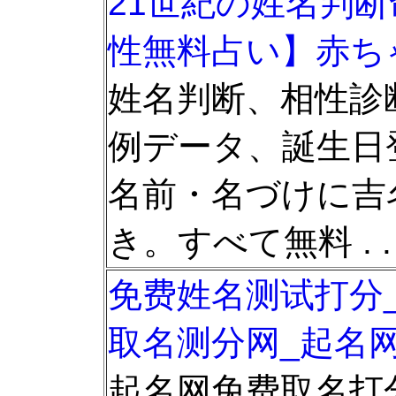
21世紀の姓名判断
性無料占い】赤ち
姓名判断、相性診
例データ、誕生日
名前・名づけに吉
き。すべて無料 . .
免费姓名测试打分
取名测分网_起名
起名网免费取名打